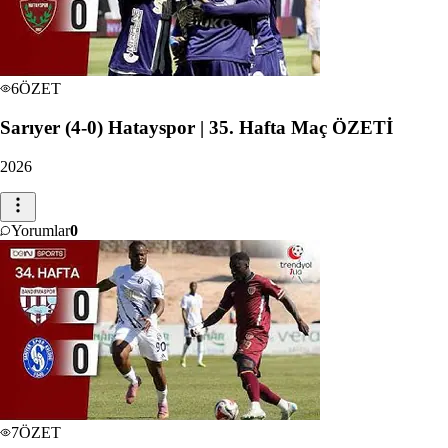
6
ÖZET
Sarıyer (4-0) Hatayspor | 35. Hafta Maç ÖZETİ
2026
Yorumlar
0
7
ÖZET