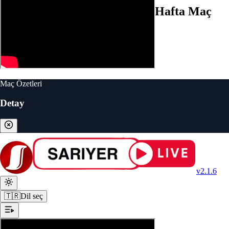
Sarıyer (1-2) Çorum FK | 22. Hafta Maç
ÖZETİ
Maç Özetleri
Detay
v2.1.6
🇹🇷
Dil seç