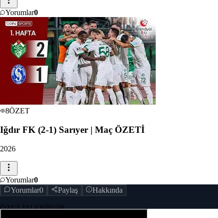
Yorumlar
0
8
ÖZET
Iğdır FK (2-1) Sarıyer | Maç ÖZETİ
2026
Yorumlar
0
Yorumlar
0
Paylaş
Hakkında
ÖZET İZLENİYOR