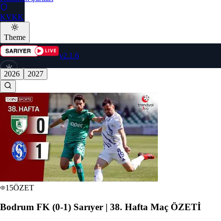
KVKK
Theme
v2.1.6
2026
2027
🇹🇷
Dil
seç
15
ÖZET
Bodrum FK (0-1) Sarıyer | 38. Hafta Maç ÖZETİ