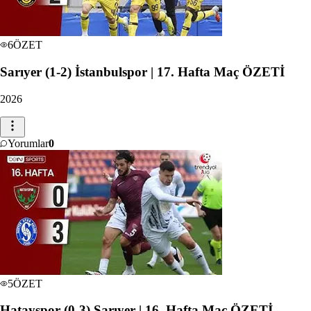
6
ÖZET
Sarıyer (1-2) İstanbulspor | 17. Hafta Maç ÖZETİ
2026
Yorumlar
0
5
ÖZET
Hatayspor (0-3) Sarıyer | 16. Hafta Maç ÖZETİ