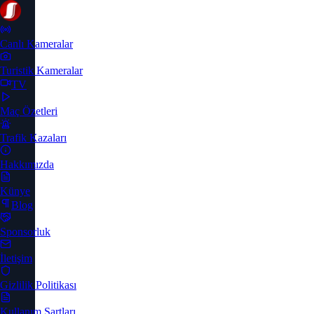
Canlı Kameralar
Turistik Kameralar
TV
Maç Özetleri
Trafik Kazaları
Hakkımızda
Künye
Blog
Sponsorluk
İletişim
Gizlilik Politikası
Kullanım Şartları