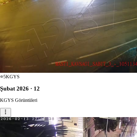
5
KGYS
Şubat 2026 · 12
KGYS Görüntüleri