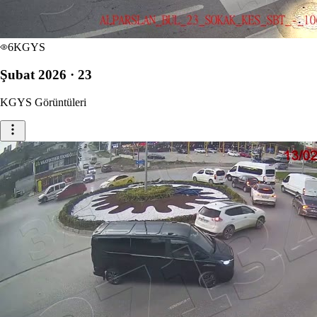
6
KGYS
Şubat 2026 · 23
KGYS Görüntüleri