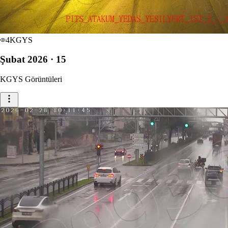
4
KGYS
Şubat 2026 · 15
KGYS Görüntüleri