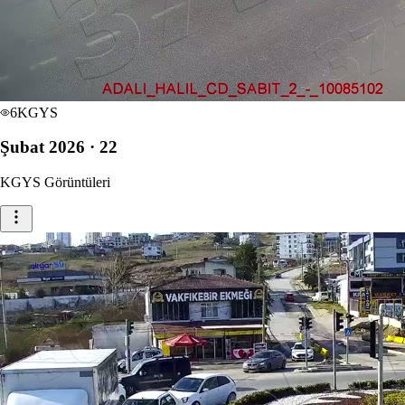
6
KGYS
Şubat 2026 · 22
KGYS Görüntüleri