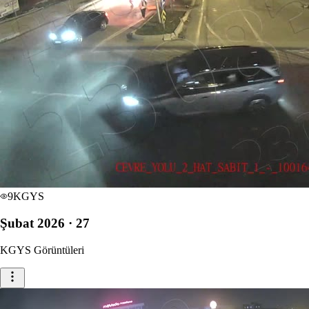
9
KGYS
Şubat 2026 · 27
KGYS Görüntüleri