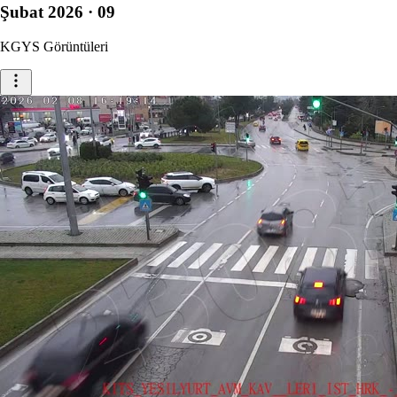
Şubat 2026 · 09
KGYS Görüntüleri