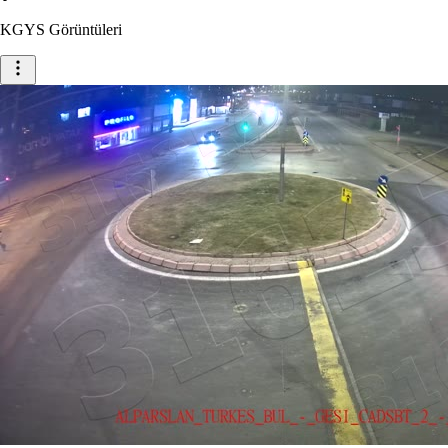
KGYS Görüntüleri