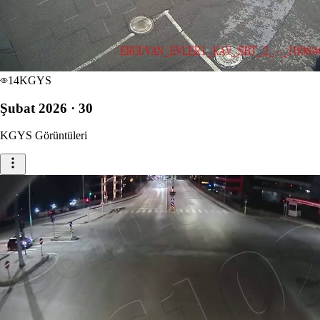
14
KGYS
Şubat 2026 · 30
KGYS Görüntüleri