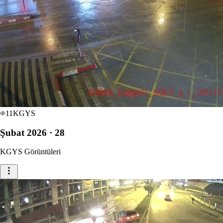
11
KGYS
Şubat 2026 · 28
KGYS Görüntüleri