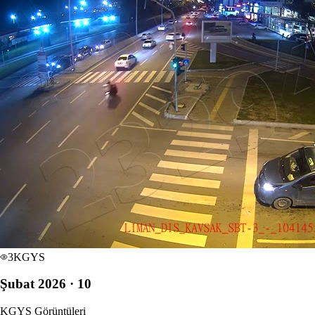
3
KGYS
Şubat 2026 · 10
KGYS Görüntüleri