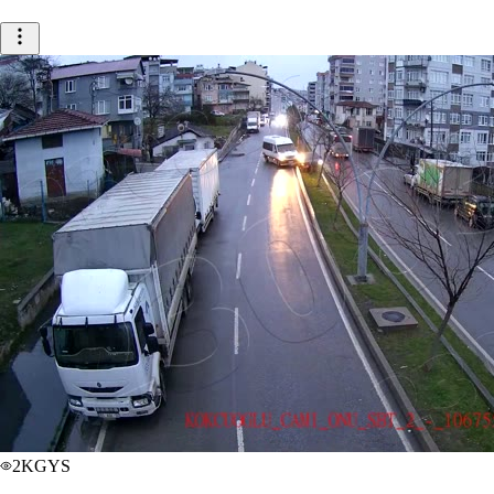
2
KGYS