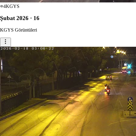
4
KGYS
Şubat 2026 · 16
KGYS Görüntüleri