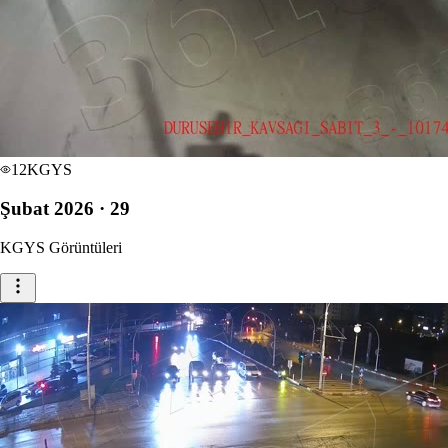
12
KGYS
Şubat 2026 · 29
KGYS Görüntüleri