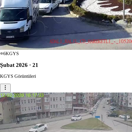
6
KGYS
Şubat 2026 · 21
KGYS Görüntüleri