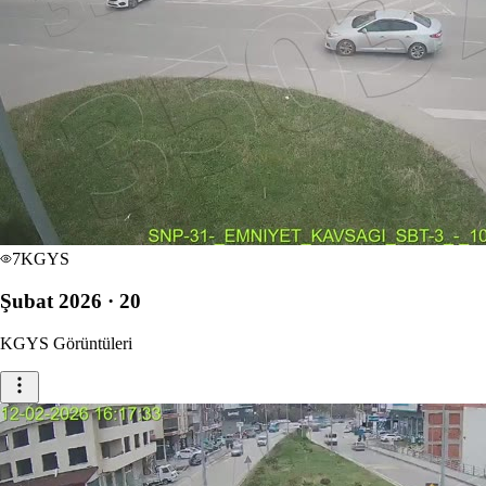
7
KGYS
Şubat 2026 · 20
KGYS Görüntüleri