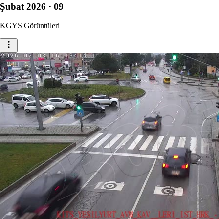
Şubat 2026 · 09
KGYS Görüntüleri