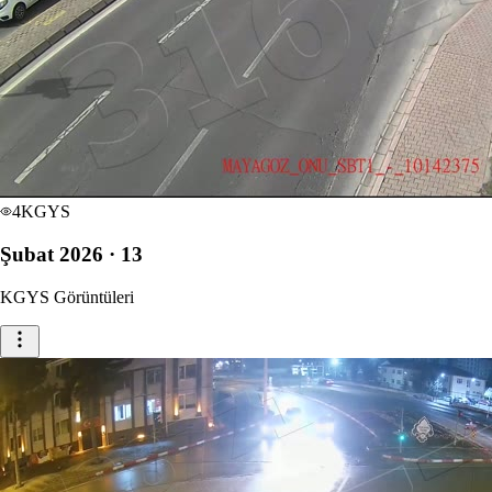
4
KGYS
Şubat 2026 · 13
KGYS Görüntüleri