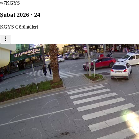
7
KGYS
Şubat 2026 · 24
KGYS Görüntüleri