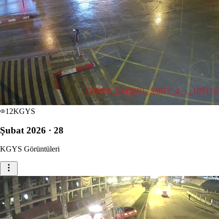
12
KGYS
Şubat 2026 · 28
KGYS Görüntüleri