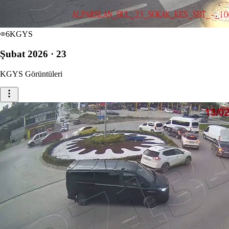
6
KGYS
Şubat 2026 · 23
KGYS Görüntüleri