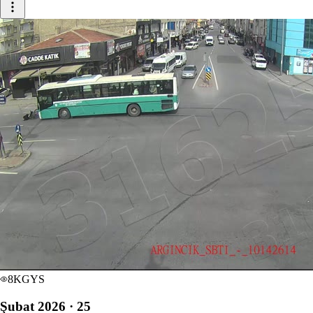
8
KGYS
Şubat 2026 · 25