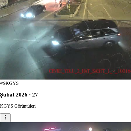
9
KGYS
Şubat 2026 · 27
KGYS Görüntüleri