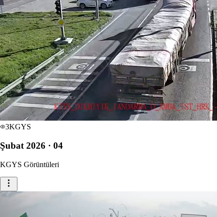
3
KGYS
Şubat 2026 · 04
KGYS Görüntüleri