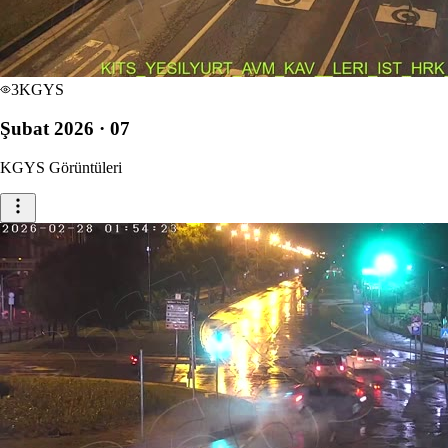
3
KGYS
Şubat 2026 · 07
KGYS Görüntüleri