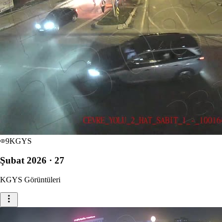
9
KGYS
Şubat 2026 · 27
KGYS Görüntüleri