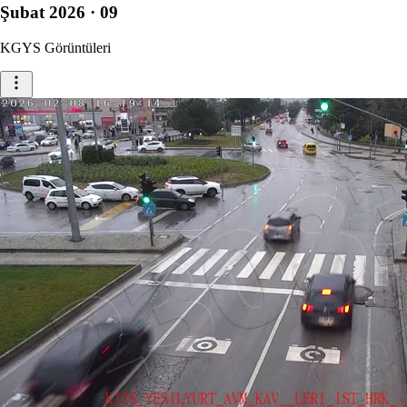
Şubat 2026 · 09
KGYS Görüntüleri