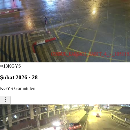
13
KGYS
Şubat 2026 · 28
KGYS Görüntüleri