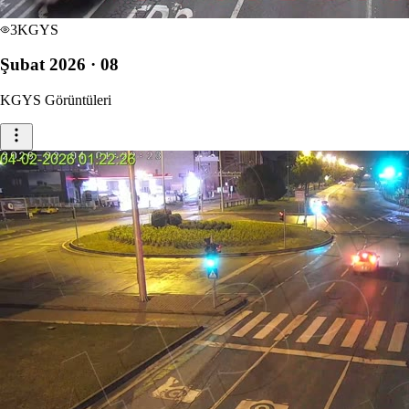
3
KGYS
Şubat 2026 · 08
KGYS Görüntüleri