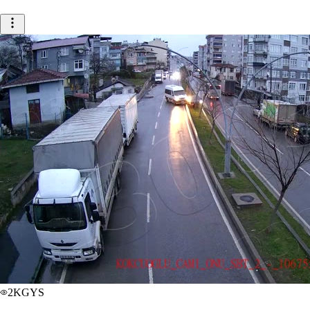
2
KGYS