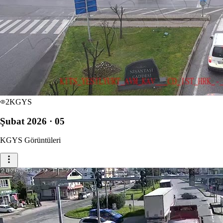
2
KGYS
Şubat 2026 · 05
KGYS Görüntüleri