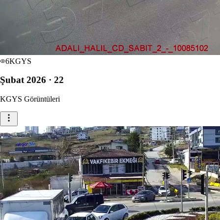
6
KGYS
Şubat 2026 · 22
KGYS Görüntüleri