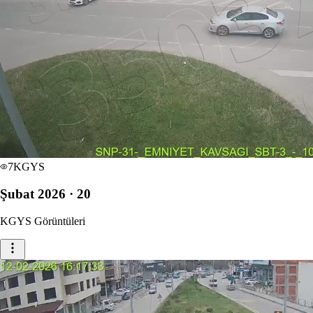
7
KGYS
Şubat 2026 · 20
KGYS Görüntüleri