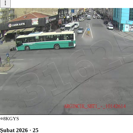
8
KGYS
Şubat 2026 · 25