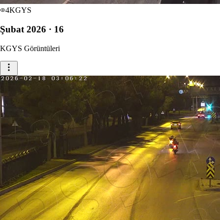
4
KGYS
Şubat 2026 · 16
KGYS Görüntüleri