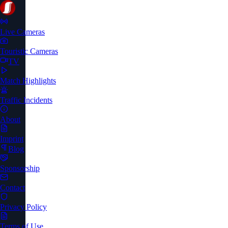
Live Cameras
Touristic Cameras
TV
Match Highlights
Traffic Incidents
About
Imprint
Blog
Sponsorship
Contact
Privacy Policy
Terms of Use