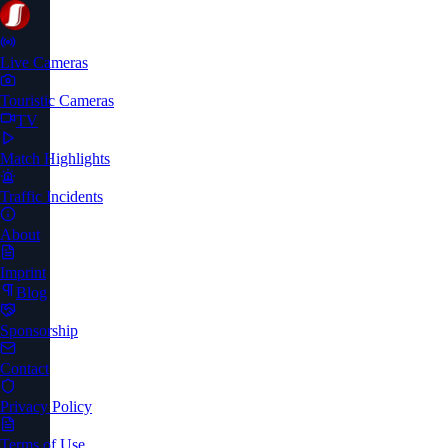
Live Cameras
Touristic Cameras
TV
Match Highlights
Traffic Incidents
About
Imprint
Blog
Sponsorship
Contact
Privacy Policy
Terms of Use