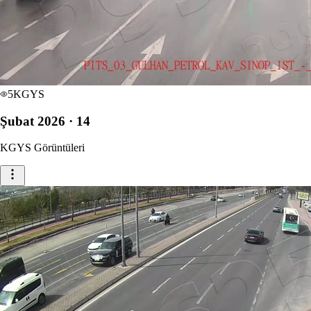
5
KGYS
Şubat 2026 · 14
KGYS Görüntüleri