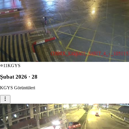
11
KGYS
Şubat 2026 · 28
KGYS Görüntüleri