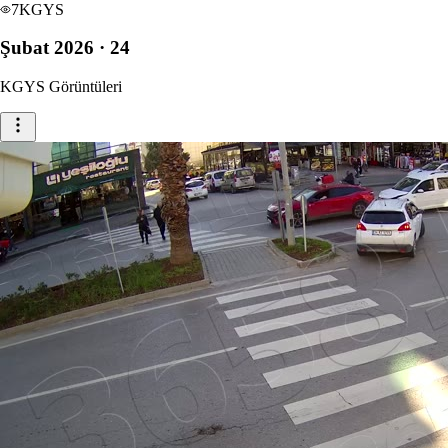
7
KGYS
Şubat 2026 · 24
KGYS Görüntüleri