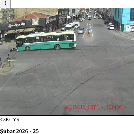
8
KGYS
Şubat 2026 · 25