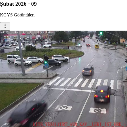
Şubat 2026 · 09
KGYS Görüntüleri