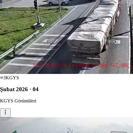
3
KGYS
Şubat 2026 · 04
KGYS Görüntüleri