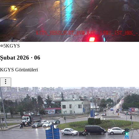
5
KGYS
Şubat 2026 · 06
KGYS Görüntüleri