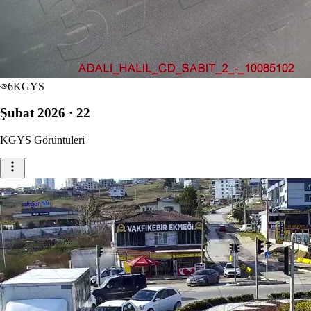
6
KGYS
Şubat 2026 · 22
KGYS Görüntüleri