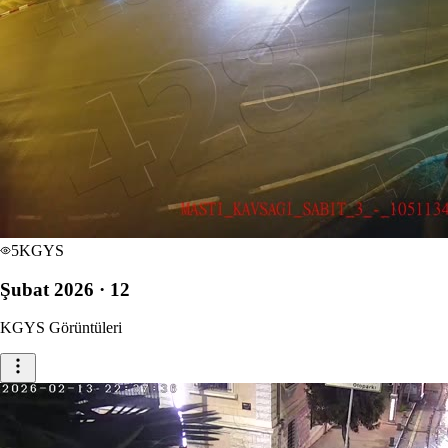
5
KGYS
Şubat 2026 · 12
KGYS Görüntüleri