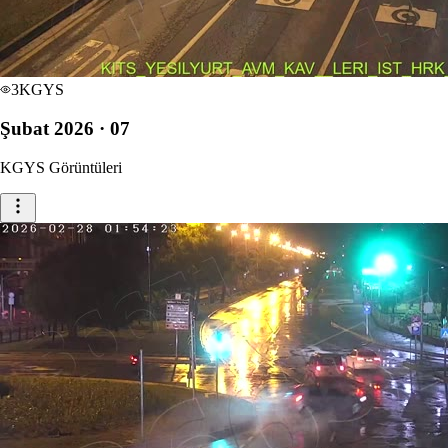
3
KGYS
Şubat 2026 · 07
KGYS Görüntüleri