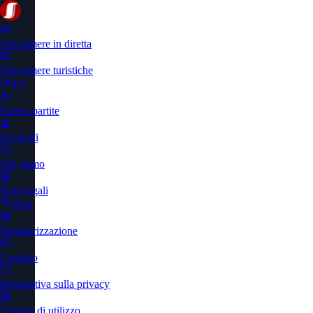
Telecamere in diretta
Telecamere turistiche
TV
Sintesi partite
Incidenti
Chi siamo
Note legali
Blog
Sponsorizzazione
Contatto
Informativa sulla privacy
Termini di utilizzo