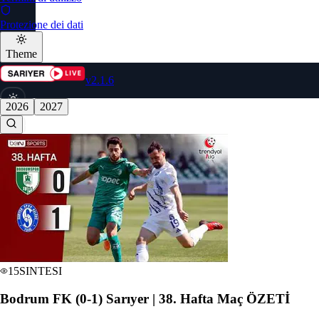
Protezione dei dati
Theme
v2.1.6
2026
2027
🇮🇹
Scegli
lingua
15
SINTESI
Bodrum FK (0-1) Sarıyer | 38. Hafta Maç ÖZETİ