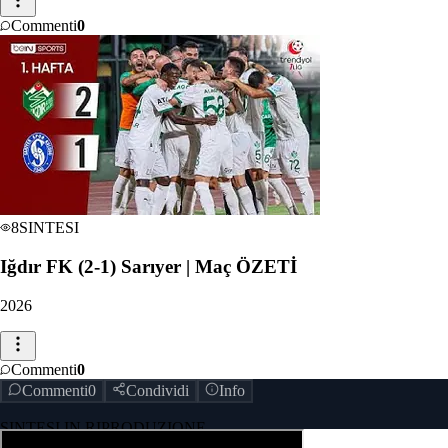
Commenti
0
8
SINTESI
Iğdır FK (2-1) Sarıyer | Maç ÖZETİ
2026
Commenti
0
Commenti
0
Condividi
Info
SINTESI IN RIPRODUZIONE