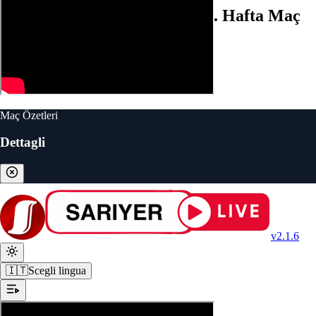
Sarıyer (2-1) Vanspor FK | 13. Hafta Maç
ÖZETİ
Maç Özetleri
Dettagli
v2.1.6
🇮🇹
Scegli lingua