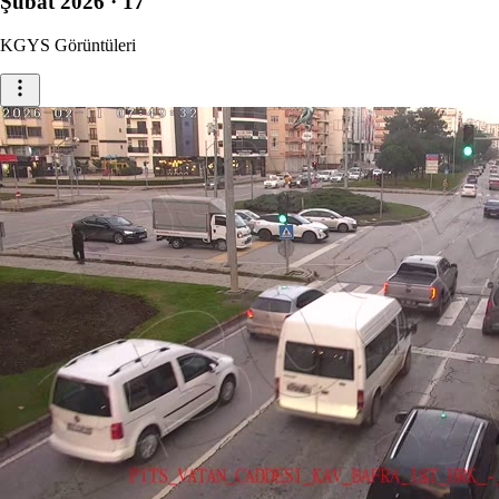
Şubat 2026 · 17
KGYS Görüntüleri