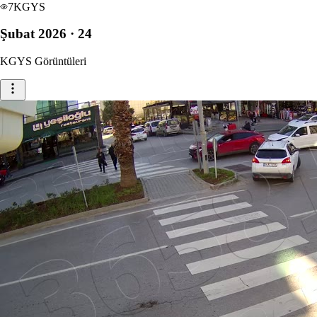
7
KGYS
Şubat 2026 · 24
KGYS Görüntüleri