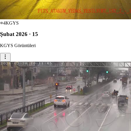
4
KGYS
Şubat 2026 · 15
KGYS Görüntüleri