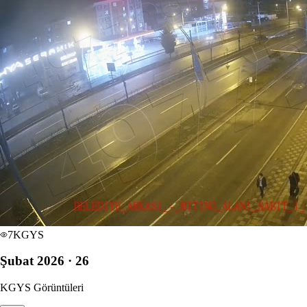
7
KGYS
Şubat 2026 · 26
KGYS Görüntüleri