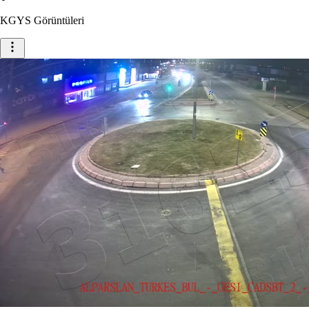
KGYS Görüntüleri