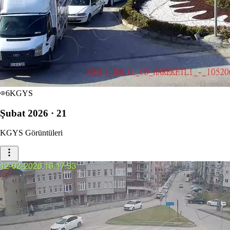
6
KGYS
Şubat 2026 · 21
KGYS Görüntüleri