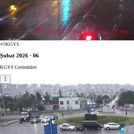
5
KGYS
Şubat 2026 · 06
KGYS Görüntüleri