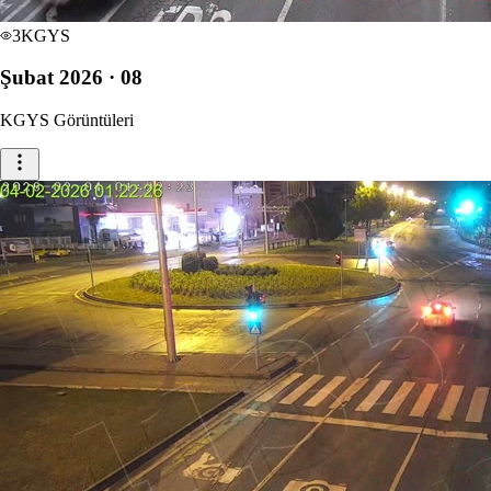
3
KGYS
Şubat 2026 · 08
KGYS Görüntüleri