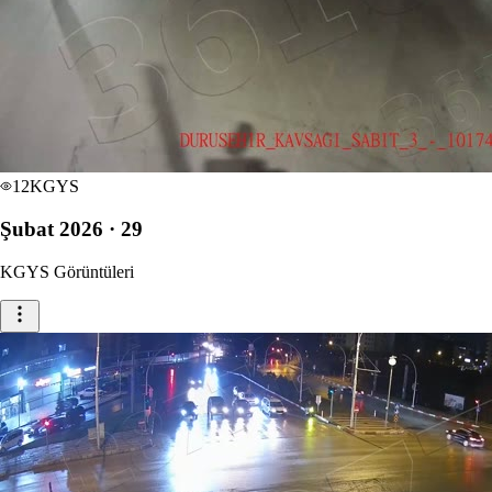
12
KGYS
Şubat 2026 · 29
KGYS Görüntüleri