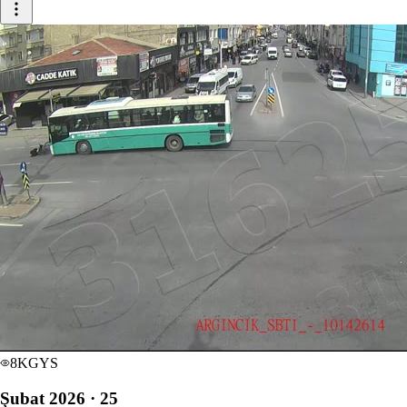
8
KGYS
Şubat 2026 · 25