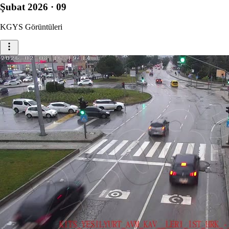
Şubat 2026 · 09
KGYS Görüntüleri