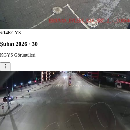
14
KGYS
Şubat 2026 · 30
KGYS Görüntüleri