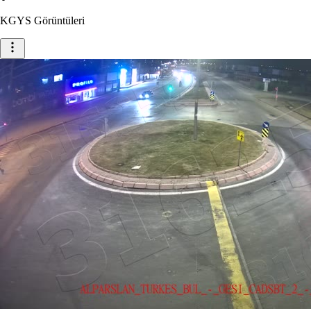
KGYS Görüntüleri