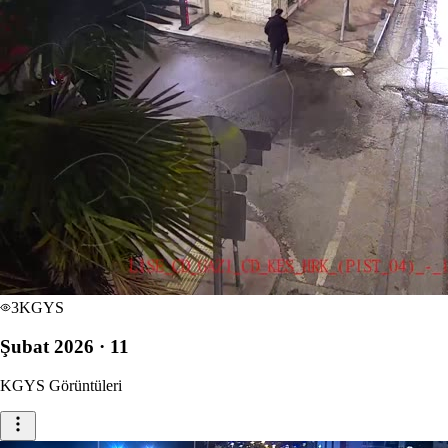
3
KGYS
Şubat 2026 · 11
KGYS Görüntüleri