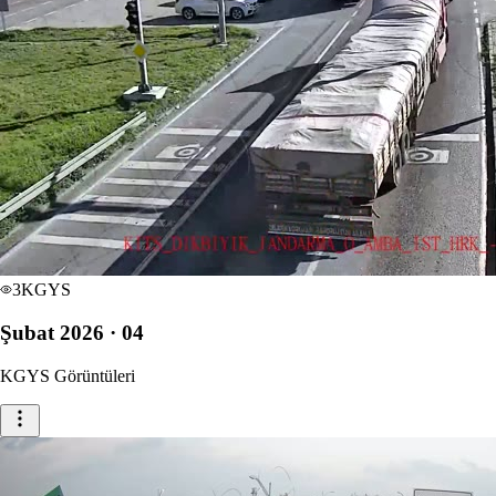
3
KGYS
Şubat 2026 · 04
KGYS Görüntüleri