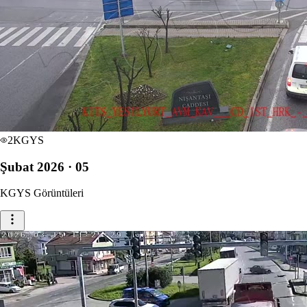
2
KGYS
Şubat 2026 · 05
KGYS Görüntüleri