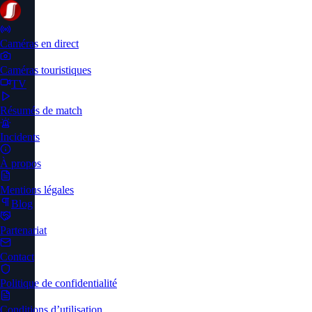
Caméras en direct
Caméras touristiques
TV
Résumés de match
Incidents
À propos
Mentions légales
Blog
Partenariat
Contact
Politique de confidentialité
Conditions d’utilisation