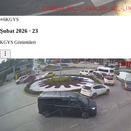
6
KGYS
Şubat 2026 · 23
KGYS Görüntüleri