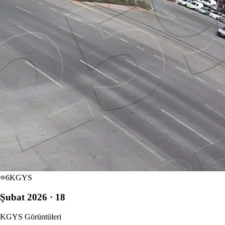
6
KGYS
Şubat 2026 · 18
KGYS Görüntüleri