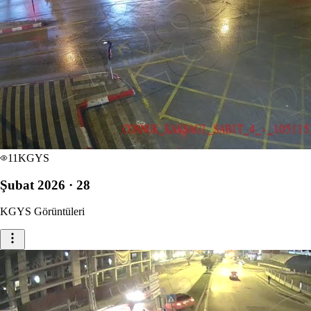
11
KGYS
Şubat 2026 · 28
KGYS Görüntüleri