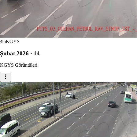
5
KGYS
Şubat 2026 · 14
KGYS Görüntüleri