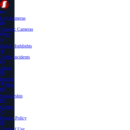
Live Cameras
Touristic Cameras
TV
Match Highlights
Traffic Incidents
About
Imprint
Blog
Sponsorship
Contact
Privacy Policy
Terms of Use