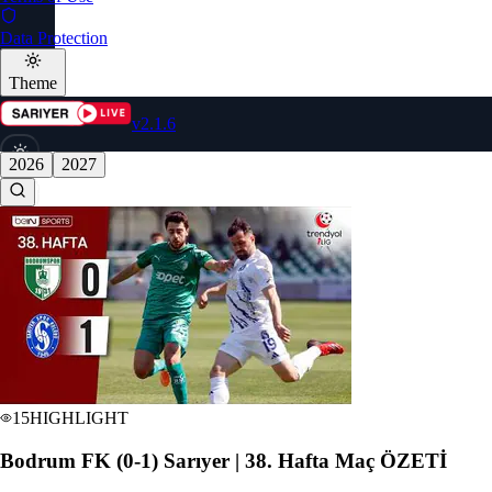
Data Protection
Theme
v2.1.6
2026
2027
🇬🇧
Choose
language
15
HIGHLIGHT
Bodrum FK (0-1) Sarıyer | 38. Hafta Maç ÖZETİ