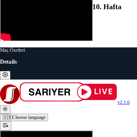
Ümraniyespor (1-3) Sarıyer | 10. Hafta
Maç ÖZETİ
Maç Özetleri
Details
v2.1.6
🇬🇧
Choose language