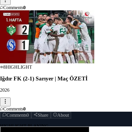
Comments
0
8
HIGHLIGHT
Iğdır FK (2-1) Sarıyer | Maç ÖZETİ
2026
Comments
0
Comments
0
Share
About
HIGHLIGHT PLAYING