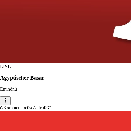
LIVE
Ägyptischer Basar
Eminönü
Kommentare
0
Aufrufe
71