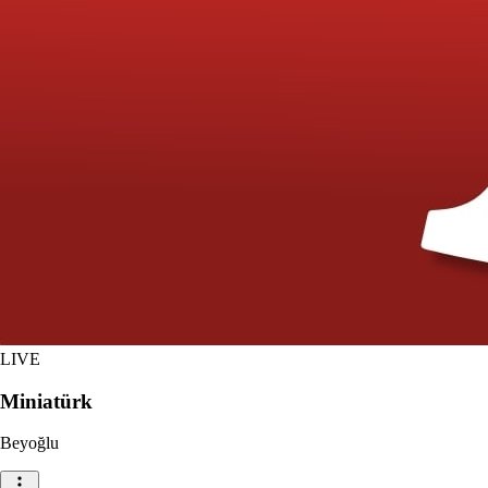
LIVE
Miniatürk
Beyoğlu