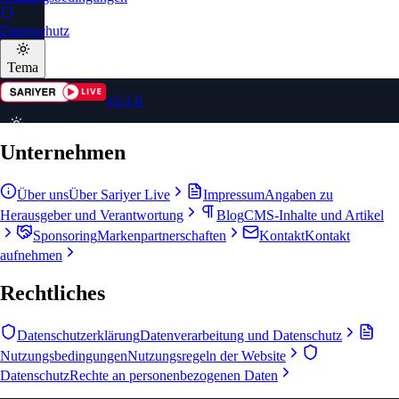
Datenschutz
Tema
v2.1.6
Unternehmen
🇩🇪
Sprache
auswählen
Über uns
Über Sariyer Live
Impressum
Angaben zu
Herausgeber und Verantwortung
Blog
CMS-Inhalte und Artikel
Sponsoring
Markenpartnerschaften
Kontakt
Kontakt
aufnehmen
Rechtliches
Datenschutzerklärung
Datenverarbeitung und Datenschutz
Nutzungsbedingungen
Nutzungsregeln der Website
Datenschutz
Rechte an personenbezogenen Daten